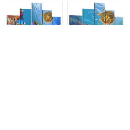
Tableau sur Toile en 5
Tableau sur Toile en 5
parties Poisson dans l'eau
parties La tortue
DÉTAILS
DÉTAILS
de CHF 224.90
de CHF 224.90
Tableau sur Toile en 5
Tableau sur Toile en 5