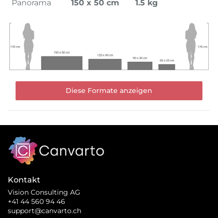
Panorama
150 x 50 cm
1.5 kg
Diese Formate anzeigen
Kontakt
Vision Consulting AG
+41 44 560 94 46
support@canvarto.ch