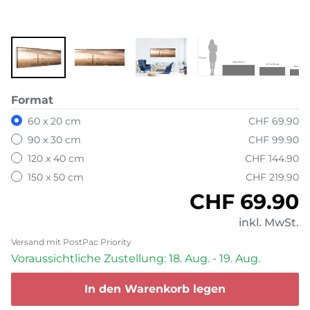
Format
60 x 20 cm
CHF 69.90
90 x 30 cm
CHF 99.90
120 x 40 cm
CHF 144.90
150 x 50 cm
CHF 219.90
Normaler P
CHF 69.90
inkl. MwSt.
Versand mit PostPac Priority
Voraussichtliche Zustellung: 18. Aug. - 19. Aug.
In den Warenkorb legen