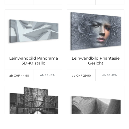
Leinwandbild Panorama
Leinwandbild Phantasie
3D-Kristallo
Gesicht
ANSEHEN
ANSEHEN
ab CHF 44.90
ab CHF 29.90