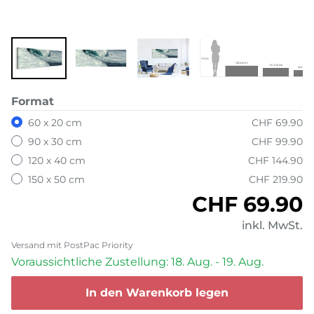
Format
60 x 20 cm
CHF 69.90
90 x 30 cm
CHF 99.90
120 x 40 cm
CHF 144.90
150 x 50 cm
CHF 219.90
Normaler P
CHF 69.90
inkl. MwSt.
Versand mit PostPac Priority
Voraussichtliche Zustellung: 18. Aug. - 19. Aug.
In den Warenkorb legen