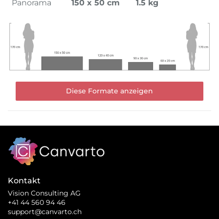
Panorama
150 x 50 cm
1.5 kg
Diese Formate anzeigen
Kontakt
Vision Consulting AG
+41 44 560 94 46
support@canvarto.ch