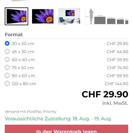
Format
30 x 20 cm
CHF 29.90
45 x 30 cm
CHF 44.90
60 x 40 cm
CHF 59.90
75 x 50 cm
CHF 74.90
90 x 60 cm
CHF 99.90
120 x 80 cm
CHF 144.90
Normaler P
CHF 29.90
inkl. MwSt.
Versand mit PostPac Priority
Voraussichtliche Zustellung: 18. Aug. - 19. Aug.
In den Warenkorb legen