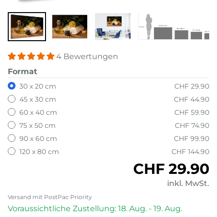
4 Bewertungen
Format
30 x 20 cm
CHF 29.90
45 x 30 cm
CHF 44.90
60 x 40 cm
CHF 59.90
75 x 50 cm
CHF 74.90
90 x 60 cm
CHF 99.90
120 x 80 cm
CHF 144.90
Normaler P
CHF 29.90
inkl. MwSt.
Versand mit PostPac Priority
Voraussichtliche Zustellung: 18. Aug. - 19. Aug.