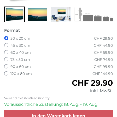
Format
30 x 20 cm
CHF 29.90
45 x 30 cm
CHF 44.90
60 x 40 cm
CHF 59.90
75 x 50 cm
CHF 74.90
90 x 60 cm
CHF 99.90
120 x 80 cm
CHF 144.90
Normaler P
CHF 29.90
inkl. MwSt.
Versand mit PostPac Priority
Voraussichtliche Zustellung: 18. Aug. - 19. Aug.
In den Warenkorb legen