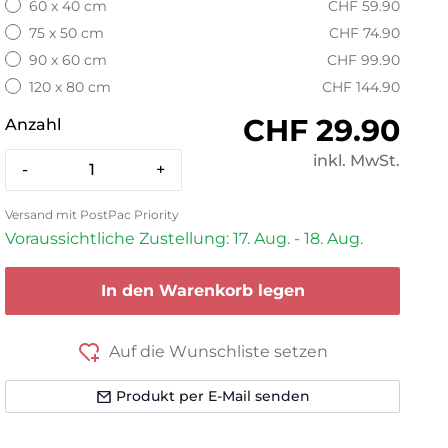
60 x 40 cm
CHF 59.90
75 x 50 cm
CHF 74.90
90 x 60 cm
CHF 99.90
120 x 80 cm
CHF 144.90
Normaler Pre
CHF 29.90
Anzahl
inkl. MwSt.
-
+
Versand mit PostPac Priority
Voraussichtliche Zustellung: 17. Aug. - 18. Aug.
In den Warenkorb legen
Auf die Wunschliste setzen
Produkt per E-Mail senden