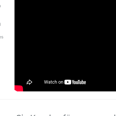
n
d
es