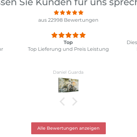
sen Sie Kunden für uns spre
aus 22998 Bewertungen
Diesmal hat alles bestens geklappt.
ung
Das Bild entspricht meinen
Wi
Erwartungen.
Ver
Vor
Ruth Hirschi
wur
Alle Bewertungen anzeigen