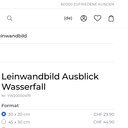
60'000 ZUFRIEDENE KUNDEN
(de)
einwandbild
Leinwandbild Ausblick
Wasserfall
Nr. YW20000479
Format
30 x 20 cm
CHF 29.90
45 x 30 cm
CHF 44.90