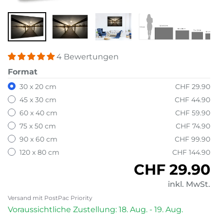
4 Bewertungen
Format
30 x 20 cm
CHF 29.90
45 x 30 cm
CHF 44.90
60 x 40 cm
CHF 59.90
75 x 50 cm
CHF 74.90
90 x 60 cm
CHF 99.90
120 x 80 cm
CHF 144.90
Normaler P
CHF 29.90
inkl. MwSt.
Versand mit PostPac Priority
Voraussichtliche Zustellung: 18. Aug. - 19. Aug.