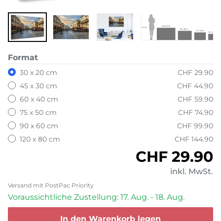
Format
30 x 20 cm
CHF 29.90
45 x 30 cm
CHF 44.90
60 x 40 cm
CHF 59.90
75 x 50 cm
CHF 74.90
90 x 60 cm
CHF 99.90
120 x 80 cm
CHF 144.90
Normaler P
CHF 29.90
inkl. MwSt.
Versand mit PostPac Priority
Voraussichtliche Zustellung: 17. Aug. - 18. Aug.
In den Warenkorb legen