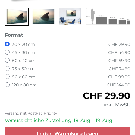
Format
30 x 20 cm
CHF 29.90
45 x 30 cm
CHF 44.90
60 x 40 cm
CHF 59.90
75 x 50 cm
CHF 74.90
90 x 60 cm
CHF 99.90
120 x 80 cm
CHF 144.90
Normaler P
CHF 29.90
inkl. MwSt.
Versand mit PostPac Priority
Voraussichtliche Zustellung: 18. Aug. - 19. Aug.
In den Warenkorb legen