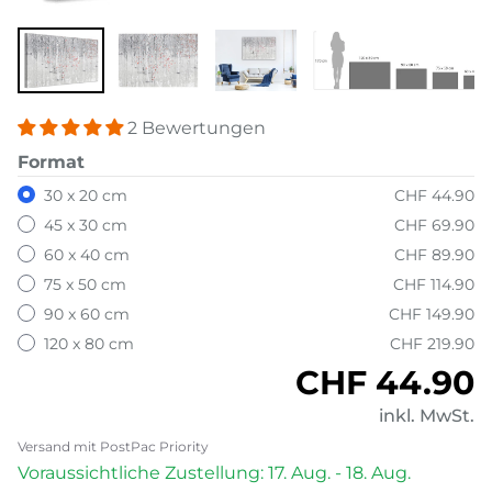
2 Bewertungen
Format
30 x 20 cm
CHF 44.90
45 x 30 cm
CHF 69.90
60 x 40 cm
CHF 89.90
75 x 50 cm
CHF 114.90
90 x 60 cm
CHF 149.90
120 x 80 cm
CHF 219.90
Normaler P
CHF 44.90
inkl. MwSt.
Versand mit PostPac Priority
Voraussichtliche Zustellung: 17. Aug. - 18. Aug.