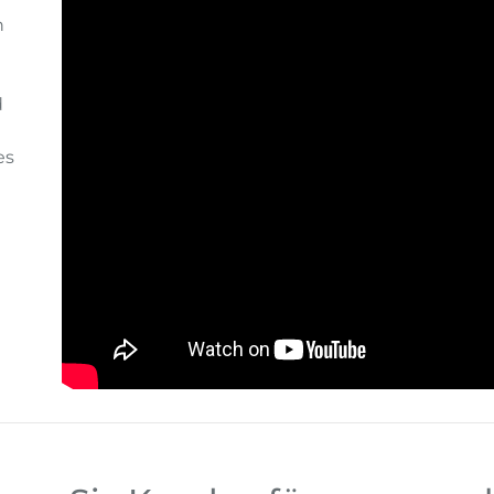
n
d
es