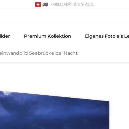
-
GELIEFERT BIS 19. AUG.
lder
Premium Kollektion
Eigenes Foto als L
einwandbild Seebrücke bei Nacht