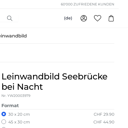
60'000 ZUFRIEDENE KUNDEN
(de)
einwandbild
Leinwandbild Seebrücke
bei Nacht
Nr. YW20003979
Format
30 x 20 cm
CHF 29.90
45 x 30 cm
CHF 44.90