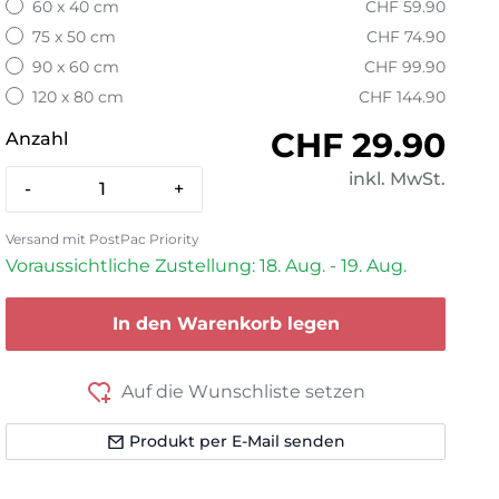
60 x 40 cm
CHF 59.90
75 x 50 cm
CHF 74.90
90 x 60 cm
CHF 99.90
120 x 80 cm
CHF 144.90
Normaler Pre
CHF 29.90
Anzahl
inkl. MwSt.
-
+
Versand mit PostPac Priority
Voraussichtliche Zustellung: 18. Aug. - 19. Aug.
In den Warenkorb legen
Auf die Wunschliste setzen
Produkt per E-Mail senden