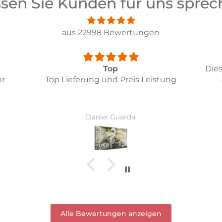
sen Sie Kunden für uns spre
aus 22998 Bewertungen
Diesmal hat alles bestens geklappt.
ung
Das Bild entspricht meinen
Wi
Erwartungen.
Ver
Vor
Ruth Hirschi
wur
Alle Bewertungen anzeigen