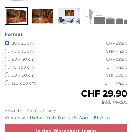
Format
30 x 20 cm
CHF 29.90
45 x 30 cm
CHF 44.90
60 x 40 cm
CHF 59.90
75 x 50 cm
CHF 74.90
90 x 60 cm
CHF 99.90
120 x 80 cm
CHF 144.90
Normaler P
CHF 29.90
inkl. MwSt.
Versand mit PostPac Priority
Voraussichtliche Zustellung: 18. Aug. - 19. Aug.
In den Warenkorb legen