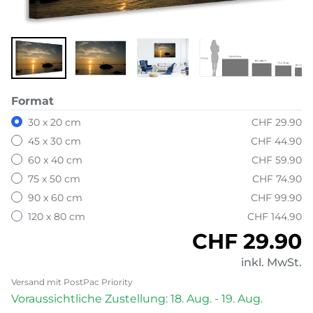
Format
30 x 20 cm
CHF 29.90
45 x 30 cm
CHF 44.90
60 x 40 cm
CHF 59.90
75 x 50 cm
CHF 74.90
90 x 60 cm
CHF 99.90
120 x 80 cm
CHF 144.90
Normaler P
CHF 29.90
inkl. MwSt.
Versand mit PostPac Priority
Voraussichtliche Zustellung: 18. Aug. - 19. Aug.