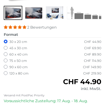
2 Bewertungen
Format
30 x 20 cm
CHF 44.90
45 x 30 cm
CHF 69.90
60 x 40 cm
CHF 89.90
75 x 50 cm
CHF 114.90
90 x 60 cm
CHF 149.90
120 x 80 cm
CHF 219.90
Normaler P
CHF 44.90
inkl. MwSt.
Versand mit PostPac Priority
Voraussichtliche Zustellung: 17. Aug. - 18. Aug.