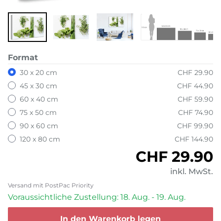
Format
30 x 20 cm
CHF 29.90
45 x 30 cm
CHF 44.90
60 x 40 cm
CHF 59.90
75 x 50 cm
CHF 74.90
90 x 60 cm
CHF 99.90
120 x 80 cm
CHF 144.90
Normaler P
CHF 29.90
inkl. MwSt.
Versand mit PostPac Priority
Voraussichtliche Zustellung: 18. Aug. - 19. Aug.
In den Warenkorb legen