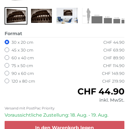
Format
30 x 20 cm
CHF 44.90
45 x 30 cm
CHF 69.90
60 x 40 cm
CHF 89.90
75 x 50 cm
CHF 114.90
90 x 60 cm
CHF 149.90
120 x 80 cm
CHF 219.90
Normaler P
CHF 44.90
inkl. MwSt.
Versand mit PostPac Priority
Voraussichtliche Zustellung: 18. Aug. - 19. Aug.
In den Warenkorb legen