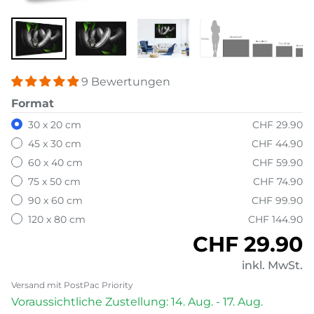
9 Bewertungen
Format
30 x 20 cm
CHF 29.90
45 x 30 cm
CHF 44.90
60 x 40 cm
CHF 59.90
75 x 50 cm
CHF 74.90
90 x 60 cm
CHF 99.90
120 x 80 cm
CHF 144.90
Normaler P
CHF 29.90
inkl. MwSt.
Versand mit PostPac Priority
Voraussichtliche Zustellung: 14. Aug. - 17. Aug.