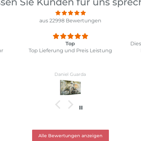
sen Sie Kunden für uns spre
aus 22998 Bewertungen
Diesmal hat alles bestens geklappt.
ung
Das Bild entspricht meinen
Wi
Erwartungen.
Ver
Vor
Ruth Hirschi
wur
Alle Bewertungen anzeigen