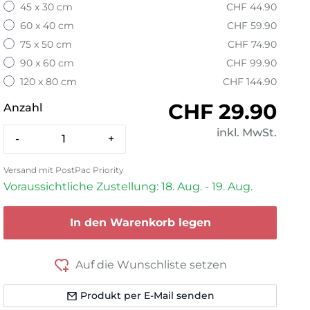
45 x 30 cm
CHF 44.90
60 x 40 cm
CHF 59.90
75 x 50 cm
CHF 74.90
90 x 60 cm
CHF 99.90
120 x 80 cm
CHF 144.90
Normaler Pre
CHF 29.90
Anzahl
inkl. MwSt.
-
+
Versand mit PostPac Priority
Voraussichtliche Zustellung: 18. Aug. - 19. Aug.
In den Warenkorb legen
Auf die Wunschliste setzen
Produkt per E-Mail senden