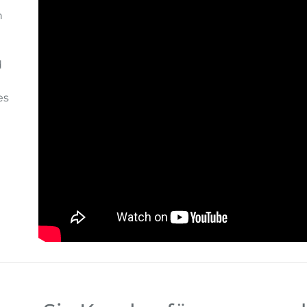
n
d
es