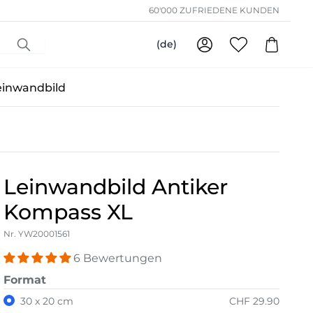
60'000 ZUFRIEDENE KUNDEN
(de)
einwandbild
Leinwandbild Antiker
Kompass XL
Nr. YW20001561
6 Bewertungen
Format
30 x 20 cm
CHF 29.90