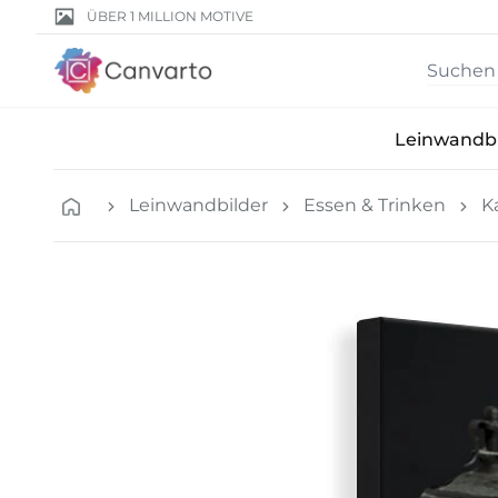
ÜBER 1 MILLION MOTIVE
Leinwandbi
Leinwandbilder
Essen & Trinken
K