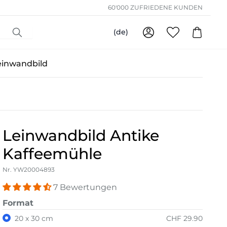
60'000 ZUFRIEDENE KUNDEN
(de)
einwandbild
Leinwandbild Antike
Kaffeemühle
Nr. YW20004893
7 Bewertungen
Format
20 x 30 cm
CHF 29.90