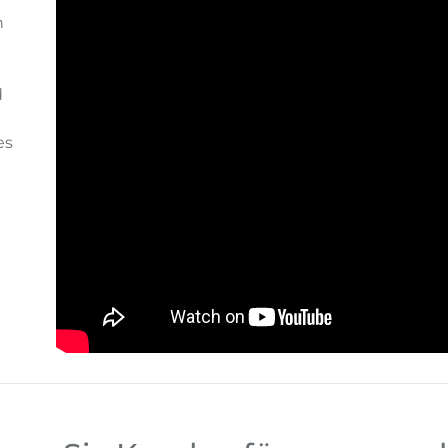
n
d
es