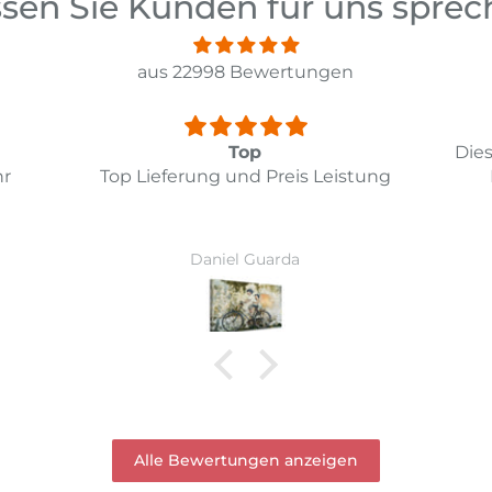
sen Sie Kunden für uns spre
aus 22998 Bewertungen
Diesmal hat alles bestens geklappt.
ung
Das Bild entspricht meinen
Wi
Erwartungen.
Ver
Vor
Ruth Hirschi
wur
Alle Bewertungen anzeigen