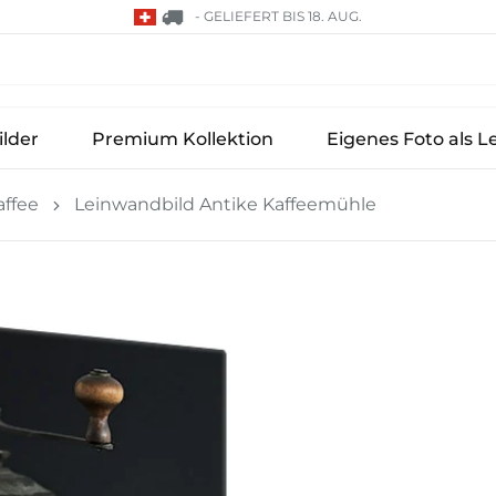
-
GELIEFERT BIS 18. AUG.
lder
Premium Kollektion
Eigenes Foto als L
affee
Leinwandbild Antike Kaffeemühle