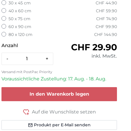
30 x 45 cm
CHF 44.90
40 x 60 cm
CHF 59.90
50 x 75 cm
CHF 74.90
60 x 90 cm
CHF 99.90
80 x 120 cm
CHF 144.90
Normaler Pre
CHF 29.90
Anzahl
inkl. MwSt.
-
+
Versand mit PostPac Priority
Voraussichtliche Zustellung: 17. Aug. - 18. Aug.
In den Warenkorb legen
Auf die Wunschliste setzen
Produkt per E-Mail senden