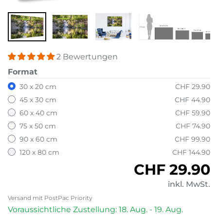
2 Bewertungen
Format
30 x 20 cm
CHF 29.90
45 x 30 cm
CHF 44.90
60 x 40 cm
CHF 59.90
75 x 50 cm
CHF 74.90
90 x 60 cm
CHF 99.90
120 x 80 cm
CHF 144.90
Normaler P
CHF 29.90
inkl. MwSt.
Versand mit PostPac Priority
Voraussichtliche Zustellung: 18. Aug. - 19. Aug.