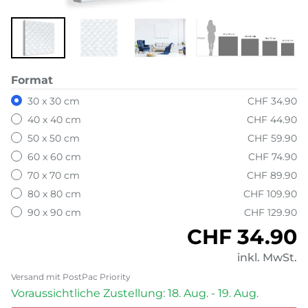
Format
30 x 30 cm
CHF 34.90
40 x 40 cm
CHF 44.90
50 x 50 cm
CHF 59.90
60 x 60 cm
CHF 74.90
70 x 70 cm
CHF 89.90
80 x 80 cm
CHF 109.90
90 x 90 cm
CHF 129.90
Normaler P
CHF 34.90
inkl. MwSt.
Versand mit PostPac Priority
Voraussichtliche Zustellung: 18. Aug. - 19. Aug.