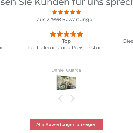
sen Sie Kunden für uns spre
aus 22998 Bewertungen
Diesmal hat alles bestens geklappt.
ung
Das Bild entspricht meinen
Wi
Erwartungen.
Ver
Vor
Ruth Hirschi
wur
Alle Bewertungen anzeigen