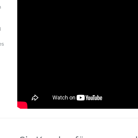
n
d
es