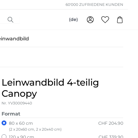
60'000 ZUFRIEDENE KUNDEN
(de)
einwandbild
Leinwandbild 4-teilig
Canopy
Nr. YV30009440
Format
80 x 60 cm
CHF 204.90
(2 x 20x60 cm, 2 x 20x40 cm)
120 x 90 cm
CHF 339.90