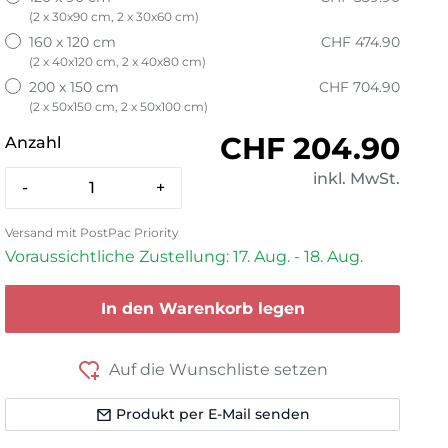
(2 x 30x90 cm, 2 x 30x60 cm)
160 x 120 cm
CHF 474.90
(2 x 40x120 cm, 2 x 40x80 cm)
200 x 150 cm
CHF 704.90
(2 x 50x150 cm, 2 x 50x100 cm)
Normaler Prei
CHF 204.90
Anzahl
inkl. MwSt.
-
+
Versand mit PostPac Priority
Voraussichtliche Zustellung: 17. Aug. - 18. Aug.
In den Warenkorb legen
Auf die Wunschliste setzen
Produkt per E-Mail senden