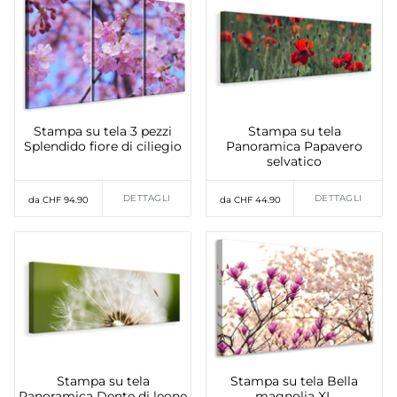
Stampa su tela 3 pezzi
Stampa su tela
Splendido fiore di ciliegio
Panoramica Papavero
selvatico
DETTAGLI
DETTAGLI
da CHF 94.90
da CHF 44.90
Stampa su tela
Stampa su tela Bella
Panoramica Dente di leone
magnolia XL