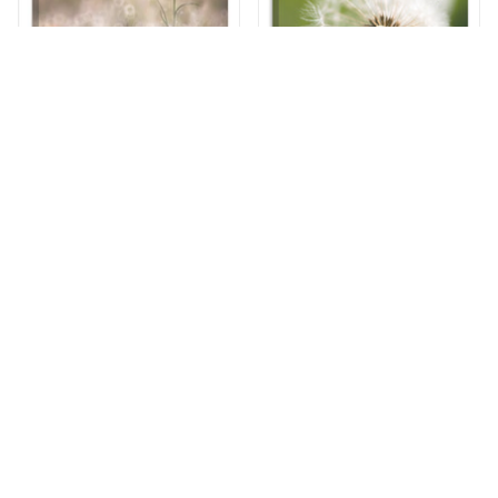
Stampa su tela Albino
Stampa su tela Dente di
leone pappo
DETTAGLI
DETTAGLI
da CHF 44.90
da CHF 29.90
Stampa su tela
Stampa su tela Ortensie
Rappresentazione del
papavero
DETTAGLI
DETTAGLI
da CHF 34.90
da CHF 29.90